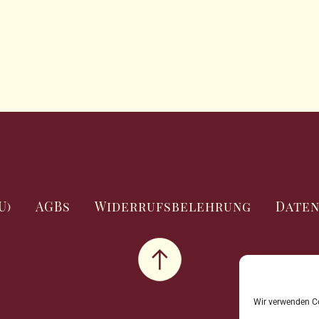
U)
AGBs
Widerrufsbelehrung
Date
Wir verwenden Co