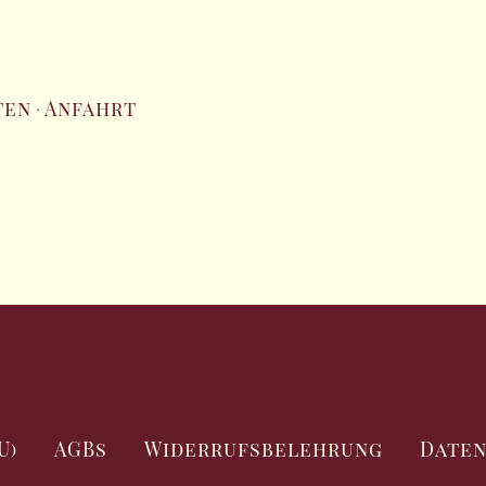
ten
Anfahrt
·
U)
AGBs
Widerrufsbelehrung
Date