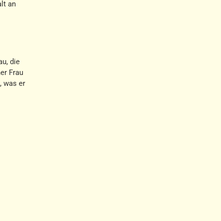
lt an
au, die
er Frau
, was er