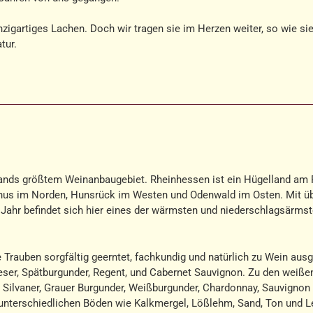
nzigartiges Lachen. Doch wir tragen sie im Herzen weiter, so wie sie
tur.
nds größtem Weinanbaugebiet. Rheinhessen ist ein Hügelland am 
nus im Norden, Hunsrück im Westen und Odenwald im Osten. Mit ü
ahr befindet sich hier eines der wärmsten und niederschlagsärms
 Trauben sorgfältig geerntet, fachkundig und natürlich zu Wein aus
eser, Spätburgunder, Regent, und Cabernet Sauvignon. Zu den weiße
 Silvaner, Grauer Burgunder, Weißburgunder, Chardonnay, Sauvignon 
n unterschiedlichen Böden wie Kalkmergel, Lößlehm, Sand, Ton und L