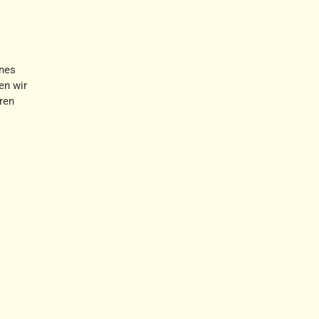
ines
en wir
hren