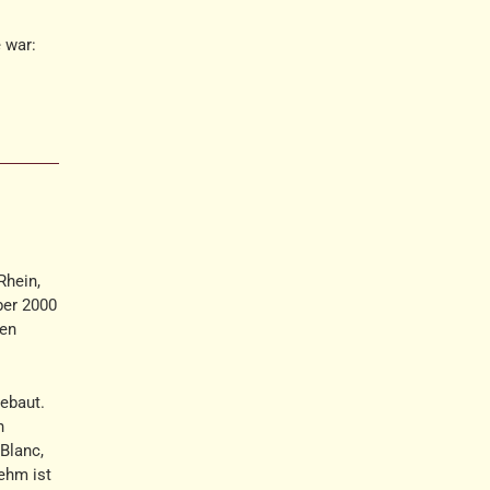
 war:
Rhein,
ber 2000
ten
gebaut.
n
Blanc,
ehm ist