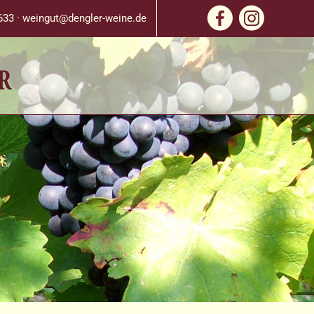
633 ·
weingut@dengler-weine.de