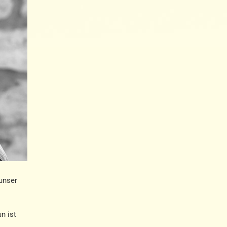
unser
n ist