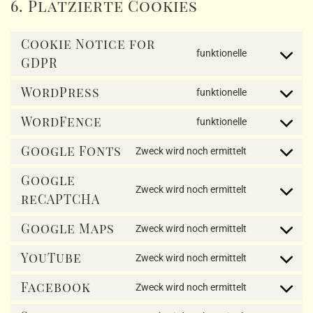
6. Platzierte Cookies
Cookie Notice for
funktionelle
Consent
GDPR
to
service
WordPress
funktionelle
Consent
cookie-
to
notice-
WordFence
funktionelle
service
Consent
for-
wordpress
to
gdpr
Google Fonts
Zweck wird noch ermittelt
service
Consent
wordfence
to
Google
service
Zweck wird noch ermittelt
Consent
reCAPTCHA
google-
to
fonts
service
Google Maps
Zweck wird noch ermittelt
Consent
google-
to
recaptcha
YouTube
Zweck wird noch ermittelt
service
Consent
google-
to
Facebook
Zweck wird noch ermittelt
maps
service
Consent
youtube
to