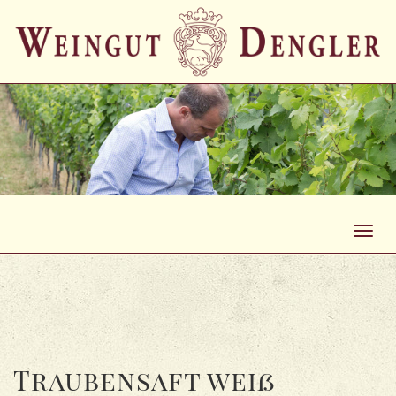
Toggl
navig
Traubensaft weiß