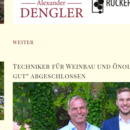
weiter
Techniker für Weinbau und Önol
gut“ abgeschlossen