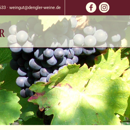
633 ·
weingut@dengler-weine.de